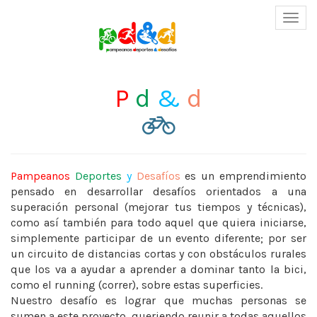
‹
›
Naveg
Vertic
P
d
&
d
Pampeanos
Deportes
y
Desafíos
es un emprendimiento
pensado en desarrollar desafíos orientados a una
superación personal (mejorar tus tiempos y técnicas),
como así también para todo aquel que quiera iniciarse,
simplemente participar de un evento diferente; por ser
un circuito de distancias cortas y con obstáculos rurales
que los va a ayudar a aprender a dominar tanto la bici,
como el running (correr), sobre estas superficies.
Nuestro desafío es lograr que muchas personas se
sumen a este proyecto, queriendo reunir a todas aquellos